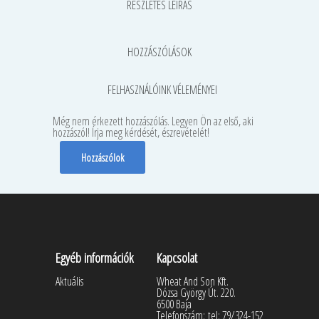
RÉSZLETES LEÍRÁS
HOZZÁSZÓLÁSOK
FELHASZNÁLÓINK VÉLEMÉNYEI
Még nem érkezett hozzászólás. Legyen Ön az első, aki
hozzászól! Írja meg kérdését, észrevételét!
Hozzászólok
Egyéb információk
Kapcsolat
Aktuális
Wheat And Son Kft.
Dózsa György Út. 220.
6500 Baja
Telefonszám:
tel: 79/324-152