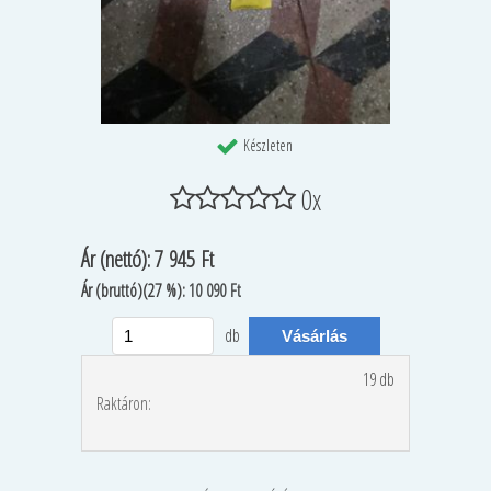
Készleten
0x
Ár
(nettó):
7 945 Ft
Ár
(bruttó)(27 %):
10 090 Ft
db
19 db
Raktáron: