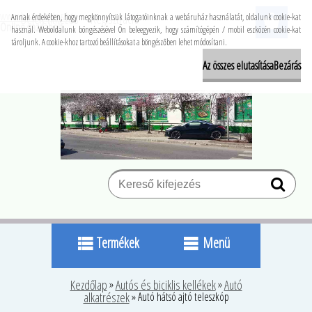
www.buzapiacter.hu
Bejelentkezés
Regisztráció
Annak érdekében, hogy megkönnyítsük látogatóinknak a webáruház használatát, oldalunk cookie-kat
Online gazdabolt
használ. Weboldalunk böngészésével Ön beleegyezik, hogy számítógépén / mobil eszközén cookie-kat
tároljunk. A cookie-khoz tartozó beállításokat a böngészőben lehet módosítani.
Az összes elutasítása
Bezárás
Termékek
Menü
Kezdőlap
»
Autós és biciklis kellékek
»
Autó
alkatrészek
»
Autó hátsó ajtó teleszkóp