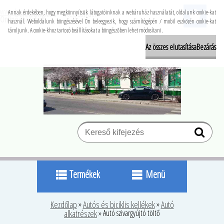
www.buzapiacter.hu
Bejelentkezés
Regisztráció
Annak érdekében, hogy megkönnyítsük látogatóinknak a webáruház használatát, oldalunk cookie-kat
Online gazdabolt
használ. Weboldalunk böngészésével Ön beleegyezik, hogy számítógépén / mobil eszközén cookie-kat
tároljunk. A cookie-khoz tartozó beállításokat a böngészőben lehet módosítani.
Az összes elutasítása
Bezárás
Termékek
Menü
Kezdőlap
»
Autós és biciklis kellékek
»
Autó
alkatrészek
»
Autó szivargyújtó töltő