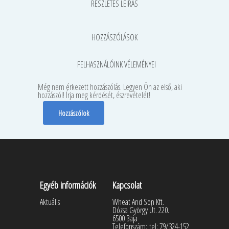
RÉSZLETES LEÍRÁS
HOZZÁSZÓLÁSOK
FELHASZNÁLÓINK VÉLEMÉNYEI
Még nem érkezett hozzászólás. Legyen Ön az első, aki
hozzászól! Írja meg kérdését, észrevételét!
Hozzászólok
Egyéb információk
Kapcsolat
Aktuális
Wheat And Son Kft.
Dózsa György Út. 220.
6500 Baja
Telefonszám:
tel: 79/324-152