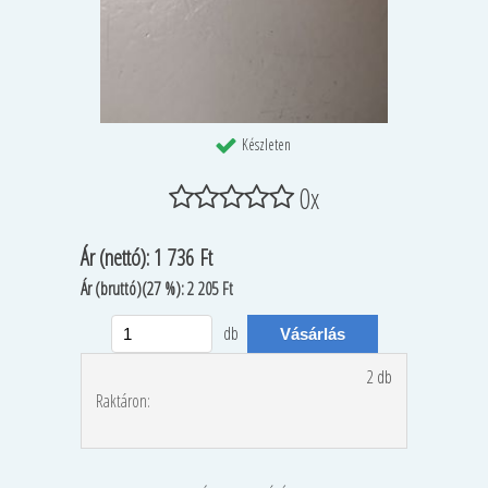
Készleten
0x
Ár
(nettó):
1 736 Ft
Ár
(bruttó)(27 %):
2 205 Ft
db
2 db
Raktáron: