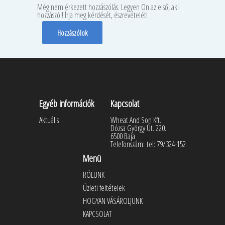
Még nem érkezett hozzászólás. Legyen Ön az első, aki
hozzászól! Írja meg kérdését, észrevételét!
Hozzászólok
Egyéb információk
Kapcsolat
Aktuális
Wheat And Son Kft.
Dózsa György Út. 220.
6500 Baja
Telefonszám:
tel: 79/324-152
Menü
RÓLUNK
Üzleti feltételek
HOGYAN VÁSÁROLJUNK
KAPCSOLAT