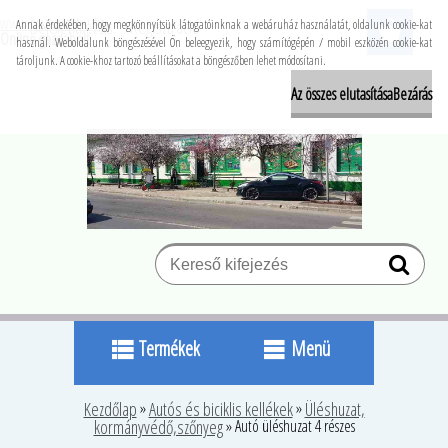
www.buzapiacter.hu
Bejelentkezés
Regisztráció
Annak érdekében, hogy megkönnyítsük látogatóinknak a webáruház használatát, oldalunk cookie-kat
Online gazdabolt
használ. Weboldalunk böngészésével Ön beleegyezik, hogy számítógépén / mobil eszközén cookie-kat
tároljunk. A cookie-khoz tartozó beállításokat a böngészőben lehet módosítani.
Az összes elutasítása
Bezárás
Termékek
Menü
Kezdőlap
»
Autós és biciklis kellékek
»
Üléshuzat,
kormányvédő,szőnyeg
»
Autó üléshuzat 4 részes